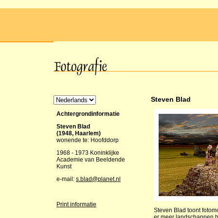
Steven Blad
Achtergrondinformatie
Steven Blad
(1948, Haarlem)
wonende te: Hoofddorp
1968 - 1973 Koninklijke
Academie van Beeldende
Kunst
e-mail:
s.blad@planet.nl
Print informatie
Steven Blad toont fotom
er meer landschappen b