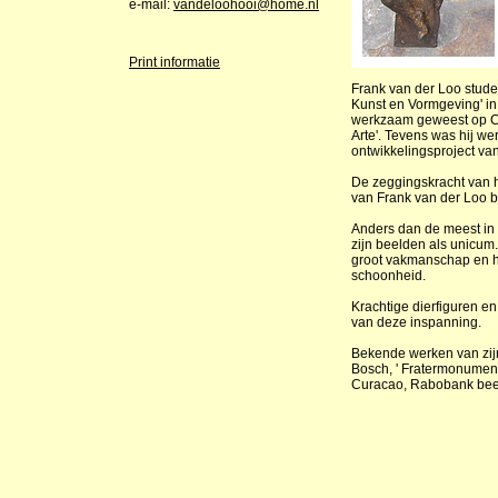
e-mail:
vandeloohooi@home.nl
Print informatie
Frank van der Loo stude
Kunst en Vormgeving' in
werkzaam geweest op Cu
Arte'. Tevens was hij w
ontwikkelingsproject va
De zeggingskracht van he
van Frank van der Loo bi
Anders dan de meest in 
zijn beelden als unicum
groot vakmanschap en he
schoonheid.
Krachtige dierfiguren en
van deze inspanning.
Bekende werken van zijn
Bosch, ' Fratermonument'
Curacao, Rabobank bee