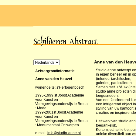
Anne van den Heuv
Studio anne ontwerpt en
Achtergrondinformatie
in eigen beheer en in op
(interieur)architecten,
Anne van den Heuvel
galeries, particulieren.
Samen met u óf uw (inter
wonende te: s'Hertogenbosch
studio anne projecten d
1995-1999 st Joost Academie
toegesneden.
voor Kunst en
Van een fascinerend kun
Vormgevingsonderwijs te Breda
een intrigerend object 
: Mode
styling van uw kantoor: 
1999-2001st Joost Academie
creaties en inspirerend
voor Kunst en
Vormgevingsonderwijs te Breda
Het werk van studio anne 
: Monumentaal Ontwerpen
toegankelijk.
Kortom; echte liefde, pu
e-mail:
info@studio-anne.nl
unieke diversiteit aan w