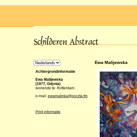
Ewa Malijewska
Achtergrondinformatie
Ewa Malijewska
(1977, Gdynia)
wonende te: Rotterdam
e-mail:
ewamalinka@poczta.fm
Print informatie